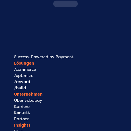
/
commerce
/
op
Damit Ihre Kunden gerne zahlen.
Damit Ihr P
Reibungslos. Schnell. Ohne Abbruch.
steuerbar 
Success. Powered by Payment.
Lösungen
/commerce
/optimize
/reward
/build
Unternehmen
Über vobapay
Karriere
Kontakt
Partner
Insights