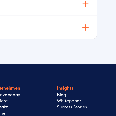
ernehmen
Insights
r vobapay
Blog
iere
Whitepaper
takt
Success Stories
tner