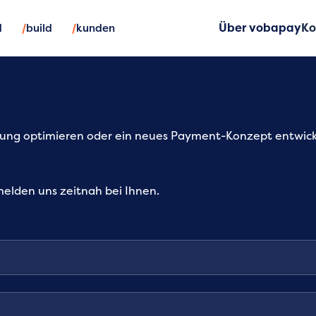
/
/
d
build
kunden
Über vobapay
Ko
ösung optimieren oder ein neues Payment-Konzept entwic
melden uns zeitnah bei Ihnen.