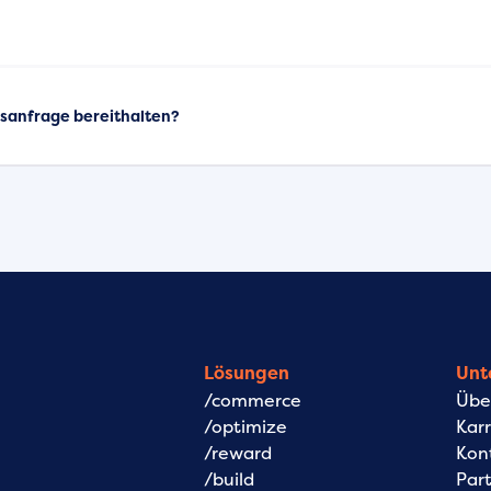
ebsanfrage bereithalten?
Lösungen
Unt
/commerce
Übe
/optimize
Karr
/reward
Kon
/build
Par