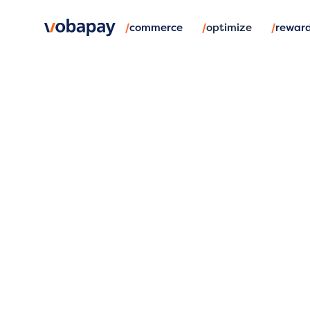
/
/
/
commerce
optimize
rewar