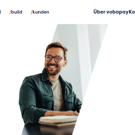
/
/
d
build
kunden
Über vobapay
Ko