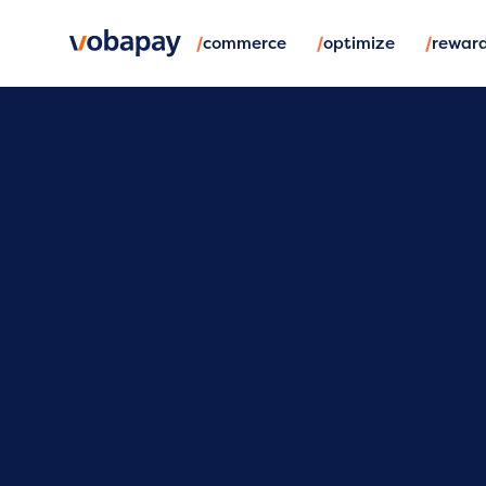
/
/
/
commerce
optimize
rewar