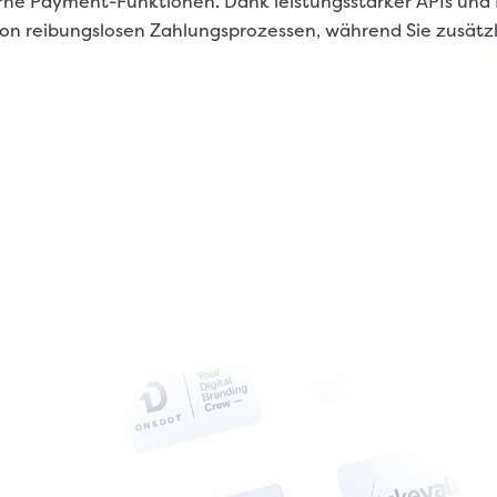
rne Payment-Funktionen. Dank leistungsstarker APIs und Pl
von reibungslosen Zahlungsprozessen, während Sie zusätz