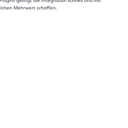
ugins gelingt die Integration schnell und mit
lichen Mehrwert schaffen.