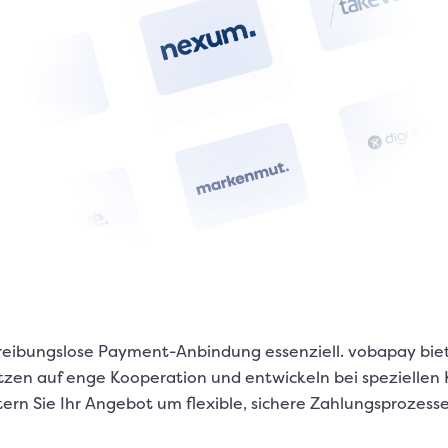
reibungslose Payment-Anbindung essenziell. vobapay biete
r setzen auf enge Kooperation und entwickeln bei speziel
rn Sie Ihr Angebot um flexible, sichere Zahlungsprozesse