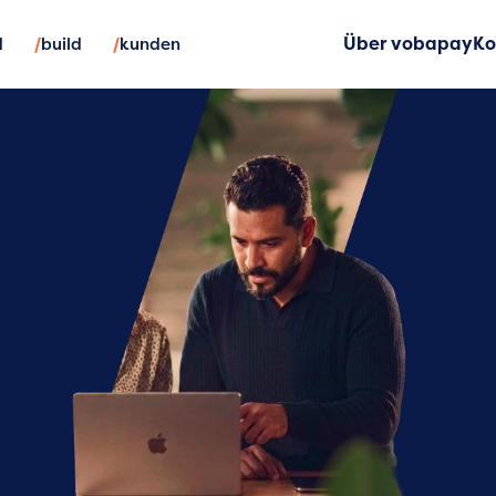
/
/
d
build
kunden
Über vobapay
Ko