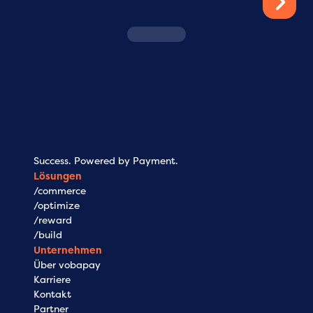
/
commerce
/
op
Damit Ihre Kunden gerne zahlen.
Damit Ihr P
Reibungslos. Schnell. Ohne Abbruch.
steuerbar 
Success. Powered by Payment.
Lösungen
/commerce
/optimize
/reward
/build
Unternehmen
Über vobapay
Karriere
Kontakt
Partner