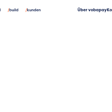
/
/
d
build
kunden
Über vobapay
Ko