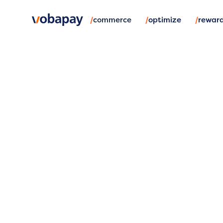
/
/
/
commerce
optimize
rewar