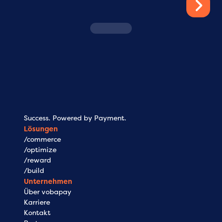
/
commerce
/
op
Damit Ihre Kunden gerne zahlen.
Damit Ihr P
Reibungslos. Schnell. Ohne Abbruch.
steuerbar 
Success. Powered by Payment.
Lösungen
/commerce
/optimize
/reward
/build
Unternehmen
Über vobapay
Karriere
Kontakt